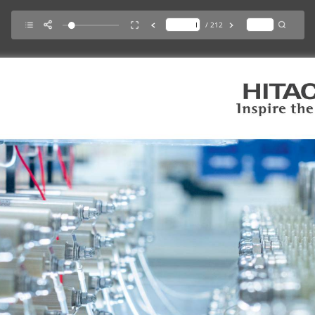
/ 212